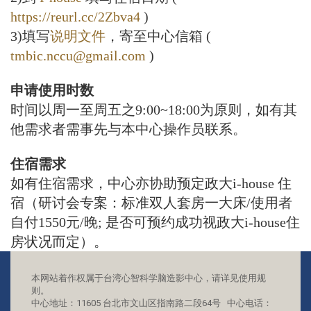
https://reurl.cc/2Zbva4
)
3)填写
说明文件
，寄至中心信箱 (
tmbic.nccu@gmail.com
)
申请使用时数
时间以周一至周五之9:00~18:00为原则，如有其
他需求者需事先与本中心操作员联系。
住宿需求
如有住宿需求，中心亦协助预定政大i-house 住
宿（研讨会专案：标准双人套房一大床/使用者
自付1550元/晚; 是否可预约成功视政大i-house住
房状况而定）。
本网站着作权属于台湾心智科学脑造影中心，请详见使用规
则。
中心地址：11605 台北市文山区指南路二段64号 中心电话：