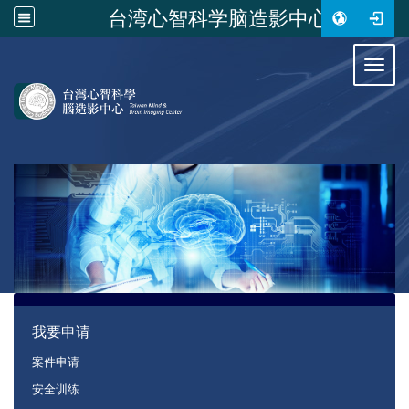
台湾心智科学脑造影中心
:::
Toggl
:::
我要申请
案件申请
安全训练