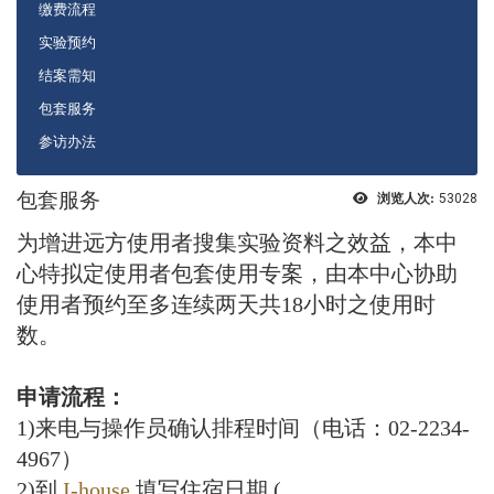
缴费流程
实验预约
结案需知
包套服务
参访办法
包套服务
浏览人次:
53028
为增进远方使用者搜集实验资料之效益，本中
心特拟定使用者包套使用专案，由本中心协助
使用者预约至多连续两天共18小时之使用时
数。
申请流程：
1)来电与操作员确认排程时间（电话：02-2234-
4967）
2)到
I-house
填写住宿日期 (