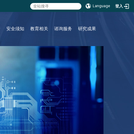
Language
登入
:::
请
安全须知
教育相关
谘询服务
研究成果