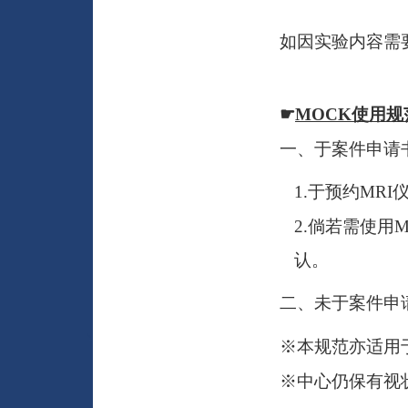
如因实验内容需
☛
MOCK
使用规
一、于案件申请
1.
于预约
MRI
2.
倘若需使用
M
认。
二、未于案件申
※本规范亦适用
※中心仍保有视