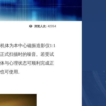
浏览人次:
42354
机体为本中心磁振造影仪
1:1
拟正式扫描时的噪音。若受试
身体与心理状态可顺利完成正
也可使用
。