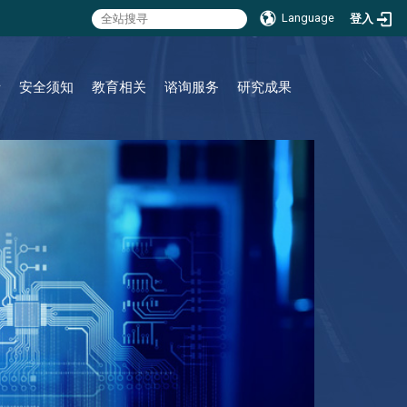
Language
登入
:::
请
安全须知
教育相关
谘询服务
研究成果