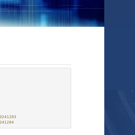
0241203
241204