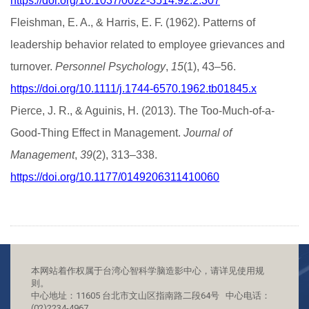
https://doi.org/10.1037/0022-3514.92.2.307
Fleishman, E. A., & Harris, E. F. (1962). Patterns of
leadership behavior related to employee grievances and
turnover.
Personnel Psychology
,
15
(1), 43–56.
https://doi.org/10.1111/j.1744-6570.1962.tb01845.x
Pierce, J. R., & Aguinis, H. (2013). The Too-Much-of-a-
Good-Thing Effect in Management.
Journal of
Management
,
39
(2), 313–338.
https://doi.org/10.1177/0149206311410060
本网站着作权属于台湾心智科学脑造影中心，请详见使用规
则。
中心地址：11605 台北市文山区指南路二段64号 中心电话：
(02)2234-4967