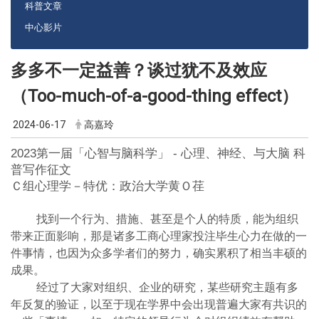
科普文章
中心影片
多多不一定益善？谈过犹不及效应
（Too-much-of-a-good-thing effect）
2024-06-17
高嘉玲
2023第一届「心智与脑科学」 - 心理、神经、与大脑 科
普写作征文
Ｃ组心理学－特优：政治大学黄Ｏ荏
找到一个行为、措施、甚至是个人的特质，能为组织
带来正面影响，那是诸多工商心理家投注毕生心力在做的一
件事情，也因为众多学者们的努力，确实累积了相当丰硕的
成果。
经过了大家对组织、企业的研究，某些研究主题有多
年反复的验证，以至于现在学界中会出现普遍大家有共识的