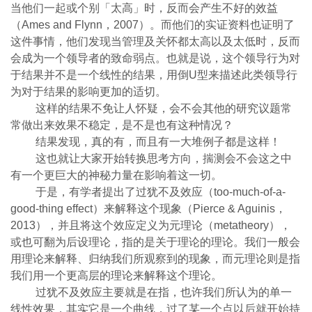
当他们一起或个别「太高」时，反而会产生不好的效益
（Ames and Flynn，2007）。而他们的实证资料也证明了
这件事情，他们发现当管理及关怀都太高以及太低时，反而
会成为一个领导者的致命弱点。也就是说，这个领导行为对
于结果并不是一个线性的结果，用倒U型来描述此类领导行
为对于结果的影响更加的适切。
这样的结果不免让人怀疑，会不会其他的研究议题常
常做出来效果不稳定，是不是也有这种情况？
结果发现，真的有，而且有一大堆例子都是这样！
这也就让大家开始转换思考方向，揣测会不会这之中
有一个更巨大的神秘力量在影响着这一切。
于是，有学者提出了过犹不及效应（too-much-of-a-
good-thing effect）来解释这个现象
（
Pierce & Aguinis
，
2
013
）
，并且将这个效应定义为元理论（metatheory），
或也可翻为后设理论，指的是关于理论的理论。
我们一般会
用理论来解释、归纳我们所观察到的现象，而元理论则是指
我们用一个更高层的理论来解释这个理论。
过犹不及效应主要就是在指，也许我们所认为的单一
线性效果，其实它是一个曲线，过了某一个点以后就开始持