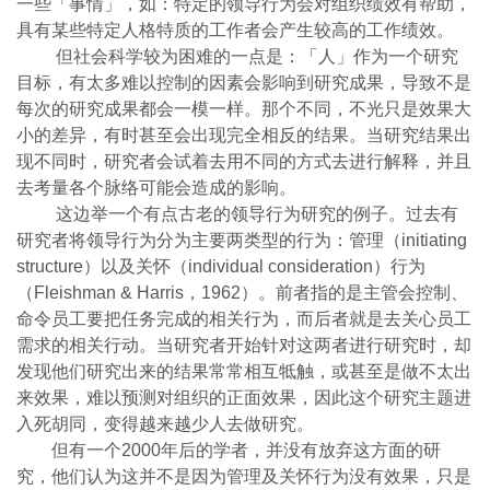
一些「事情」，如：特定的领导行为会对组织绩效有帮助，
具有某些特定人格特质的工作者会产生较高的工作绩效。
但社会科学较为困难的一点是：「人」作为一个研究
目标，有太多难以控制的因素会影响到研究成果，导致不是
每次的研究成果都会一模一样。那个不同，不光只是效果大
小的差异，有时甚至会出现完全相反的结果。当研究结果出
现不同时，研究者会试着去用不同的方式去进行解释，并且
去考量各个脉络可能会造成的影响。
这边举一个有点古老的领导行为研究的例子。过去有
研究者将领导行为分为主要两类型的行为：管理（initiating
structure）以及关怀（individual consideration）行为
（Fleishman & Harris，1962）。前者指的是主管会控制、
命令员工要把任务完成的相关行为，而后者就是去关心员工
需求的相关行动。当研究者开始针对这两者进行研究时，却
发现他们研究出来的结果常常相互牴触，或甚至是做不太出
来效果，难以预测对组织的正面效果，因此这个研究主题进
入死胡同，变得越来越少人去做研究。
但有一个2000年后的学者，并没有放弃这方面的研
究，他们认为这并不是因为管理及关怀行为没有效果，只是