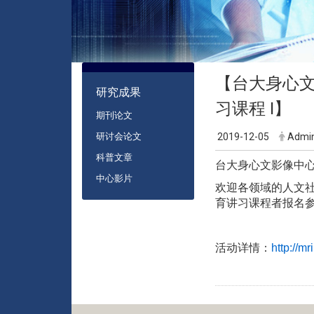
:::
【台大身心文影
研究成果
习课程 I】
期刊论文
研讨会论文
2019-12-05
Admi
科普文章
台大身心文影像中心将
中心影片
欢迎
各领域的人文
育讲习课程者
报名
活动详情
：
http://m