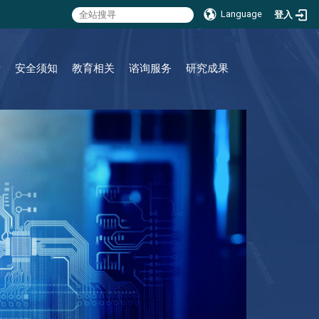
Language
登入
:::
请
安全须知
教育相关
谘询服务
研究成果