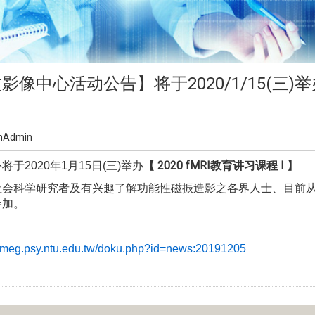
像中心活动公告】将于2020/1/15(三)举办
nAdmin
2020
fMRI教育讲习课程 I
于2020年1
月15日(三)
举办
【
】
社会科学研究者及有兴趣了解功能性磁振造影之各界人士、目前
参加
。
rimeg.psy.ntu.edu.tw/doku.php?id=news:20191205