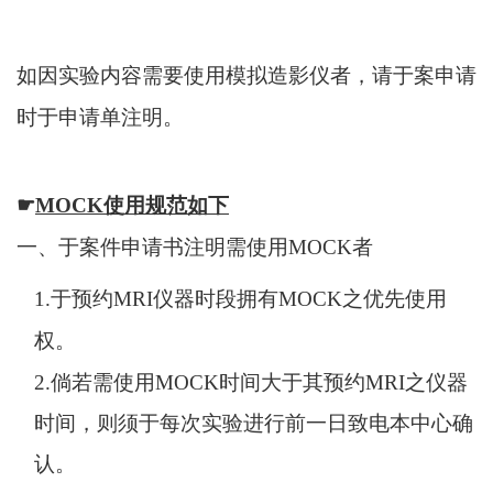
如因实验内容需要使用模拟造影仪者，请于案申请
时于申请单注明。
☛
MOCK
使用规范如下
一、于案件申请书注明需使用
MOCK
者
1.
于预约
MRI
仪器时段拥有
MOCK
之优先使用
权。
2.
倘若需使用
MOCK
时间大于其预约
MRI
之仪器
时间，则须于每次实验进行前一日致电本中心确
认。