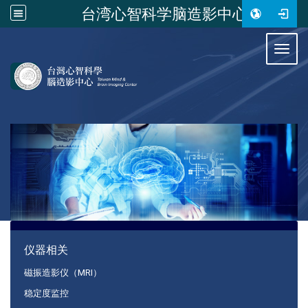
台湾心智科学脑造影中心
:::
Toggl
:::
仪器相关
磁振造影仪（MRI）
稳定度监控