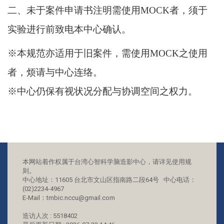
二、未于案件申请书注明需使用
MOCK
者，须于
实验进行前致电本中心确认。
※本规范亦适用于旧案件，需使用
MOCK
之使用
者，烦请与中心连络。
※中心仍保有视状况分配与协调空间之权力。
本网站着作权属于台湾心智科学脑造影中心，请详见使用规
则。
中心地址：11605 台北市文山区指南路二段64号 中心电话：
(02)2234-4967
E-Mail：tmbic.nccu@gmail.com
造访人次 : 5518402