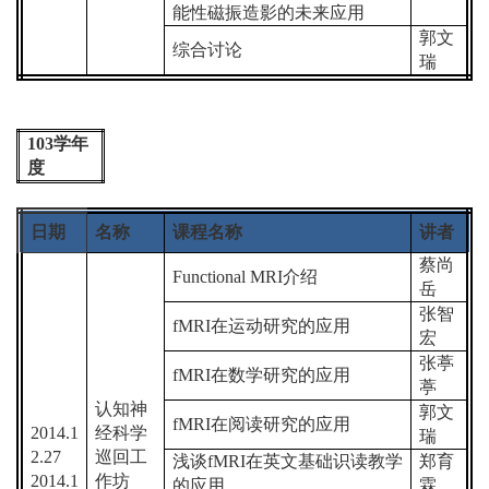
能性磁振造影的未来应用
郭文
综合讨论
瑞
103
学年
度
日期
名称
课程名称
讲者
蔡尚
Functional MRI
介绍
岳
张智
fMRI
在运动研究的应用
宏
张葶
fMRI
在数学研究的应用
葶
认知神
郭文
fMRI
在阅读研究的应用
2014.1
经科学
瑞
2.27
巡回
工
浅谈
fMRI
在英文基础识读教学
郑育
2014.1
作坊
的应用
霖