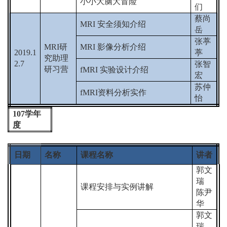
小小大脑大冒险
们
蔡尚
MRI
安全须知介绍
岳
张葶
MRI
研
MRI
影像分析介绍
2019.1
葶
究助理
2.7
张智
研习营
fMRI
实验设计介绍
宏
苏仲
fMRI
资料分析实作
怡
107
学年
度
日期
名称
课程名称
讲者
郭文
瑞
课程安排与实例讲解
陈尹
华
郭文
瑞