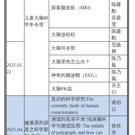
陈建
探索脑造影（
MRI
）
勳
苏庭
儿童大脑科
莹
学冬令营
陈建
大脑放轻松
勳
范扬
大脑司令部
腾
陈乃
大脑受伤怎么办？
2021.01.
鳯
22
陈乃
神奇的脑波帽（
EEG
）
鳯
关主
大脑
PK
战
们
意识的科学研究
/The
谢伯
scientific study of human
让
consciousness
测谎到底准不准
?
浅谈脑科
健康系列讲
学与测谎应用
/ The pitfalls
曾祥
2021.04.
座之科学新
of polygraph, and how can
非