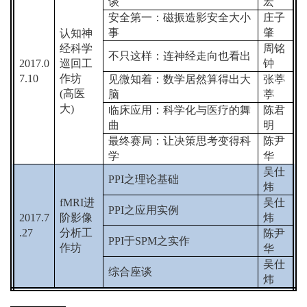
谈
宏
安全第一：磁振造影安全大小
庄子
事
肇
认知神
经科学
周铭
不只这样：连神经走向也看出
2017.0
巡回
工
钟
7.10
作坊
见微知着：数学居然算得出大
张葶
(
高医
脑
葶
大
)
临床应用：科学化与医疗的舞
陈君
曲
明
最终赛局：让决策思考变得科
陈尹
学
华
吴仕
PPI
之理论基础
炜
fMRI
进
吴仕
PPI
之应用实例
2017.7
阶影像
炜
.27
分析工
陈尹
PPI
于
SPM
之实作
作坊
华
吴仕
综合座谈
炜