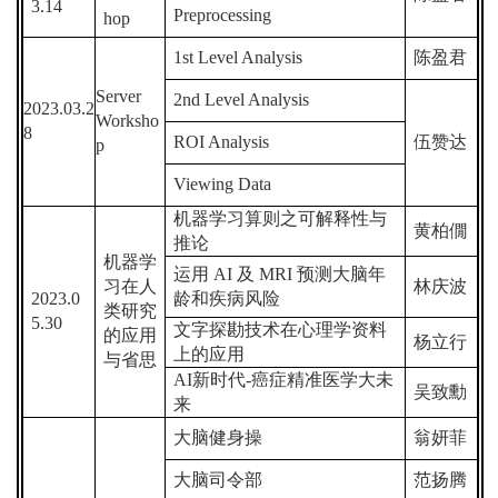
3.14
Preprocessing
hop
1st Level Analysis
陈盈君
Server
2nd Level Analysis
2023.03.2
Worksho
8
ROI Analysis
伍赞达
p
Viewing Data
机器学习算则之可解释性与
黄柏僩
推论
机器学
运用
AI
及
MRI
预测大脑年
习在人
林庆波
2023.0
龄和疾病风险
类研究
5.30
文字探勘技术在心理学资料
的应用
杨立行
上的应用
与省思
AI
新时代
-
癌症精准医学大未
吴致勳
来
大脑健身操
翁妍菲
大脑司令部
范扬腾