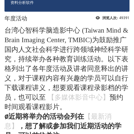
资料分析软件
年度活动
浏览人次:
49391
台湾心智科学脑造影中心
(Taiwan Mind &
Brain Imaging Center, TMBIC)
为鼓励推广
国内人文社会科学进行跨领域神经科学研
究，持续举办各种教育训练活动。以下表
格列出了各年度活动及讲者同意释出的讲
义，对于课程内容有兴趣的学员可以自行
下载课程讲义，
想要观看课程录影档的学
员，也可以至
【
多媒体影音中心
】
预约
时间观看课程影片
。
ø
近期将举办的活动会列在
【最新消
息】
，想了解或参加我们近期活动的学