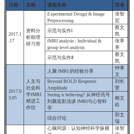
日期
名称
课程名称
讲者
Experimental Design & Image
张智
Preprocessing
宏
蔡文
资料分
示范与实作
Ⅰ
2017.1
凯
析助理
.17
fMRI analysis : Individual &
张葶
研习营
group level analysis
葶
蔡文
示范与实作
Ⅱ
凯
钟孝
人脑
fMRI
的经验分享
文
人文与
Beyond BOLD Response
刘长
社会科
Amplitude
萱
2017.0
学
fMRI
Seeing is believing?
从神经讯号
3.05
赖文
精进工
到脑造影浅谈
fMRI
与心智科
崧
作坊
学
郭文
综合讨论
瑞
心脑同源：认知神经科学纵横
张智