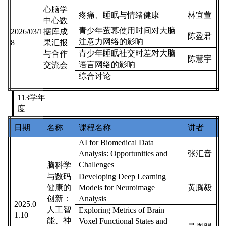
心脑学
疼痛、睡眠与情绪健康
林宜萱
中心数
青少年萤幕使用时间对大脑
2026/03/1
据库成
陈盈君
注意力网络的影响
8
果汇报
青少年睡眠社交时差对大脑
与合作
陈慧宇
语言网络的影响
交流会
综合讨论
113
学年
度
日期
名称
课程名称
讲者
AI for Biomedical Data
Analysis: Opportunities and
张汇音
Challenges
脑科学
与数码
Developing Deep Learning
健康的
Models for Neuroimage
黄腾毅
创新：
Analysis
2025.0
人工智
Exploring Metrics of Brain
1.10
能、神
Voxel Functional States and