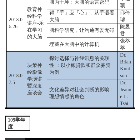
脑内干坤：大脑的语言密码
颖
教育神
得「手」应「心」，从手语看
邱倚
经科学
2018.0
大脑
璿
讲座
-
乐
6.26
陈昱
在学习
脑科学研究，让沟通有爱无碍
君
的大脑
张葶
埋藏在大脑中的计算机
葶
Dr.
探讨选择与神经讯息的关联
Brian
决策神
性
：以小额贷款和群众募资
Knut
经影像
为例
2018.0
son
学演讲
7.5
Dr.
暨深度
文化差异对社会判断的影响：
Jeann
座谈会
理想情感的角色
e L.
Tsai
105
学年
度