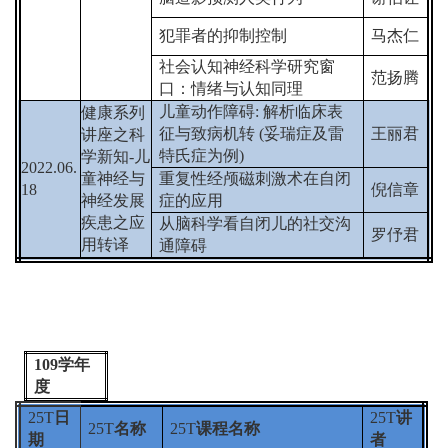
犯罪者的抑制控制
马杰仁
社会认知神经科学研究窗
范扬腾
口：情绪与认知同理
儿童动作障碍
:
解析临床表
健康系列
征与致病机转
(
妥瑞症及雷
王丽君
讲座之科
特氏症为例
)
学新知
-
儿
2022.06.
童神经与
重复性经颅磁刺激术在自闭
18
倪信章
神经发展
症的应用
疾患之应
从脑科学看自闭儿的社交沟
罗伃君
用转译
通障碍
109
学年
度
25T
日
25T
讲
25T
名称
25T
课程名称
期
者