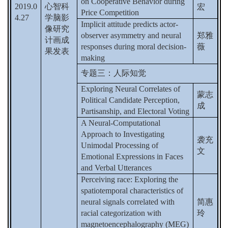
on Cooperative Behavior during
2019.0
心智科
宏
Price Competition
4.27
学脑影
Implicit attitude predicts actor-
像研究
observer asymmetry and neural
郑雅
计画成
responses during moral decision-
薇
果发表
making
专题三：人际知觉
Exploring Neural Correlates of
蒙志
Political Candidate Perception,
成
Partisanship, and Electoral Voting
A Neural-Computational
Approach to Investigating
袭充
Unimodal Processing of
文
Emotional Expressions in Faces
and Verbal Utterances
Perceiving race: Exploring the
spatiotemporal characteristics of
neural signals correlated with
简惠
racial categorization with
玲
magnetoencephalography (MEG)