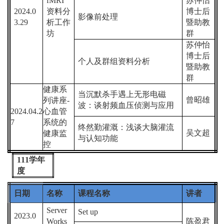
fMRI
苏仲怡
2024.0
资料分
博士后
影像前处理
3.29
析工作
暨助教
坊
群
苏仲怡
博士后
个人及群组资料分析
暨助教
群
健康系
当沉默杀手遇上无形电磁
曾昭雄
列讲座
-
波：谈射频血压侦测与应用
2024.04.2
心血管
7
系统的
终然勤灌溉：浅谈大脑灌流
吴文超
健康监
与认知功能
控
111
学年
度
日期
名称
课程名称
讲者
Server
Set up
2023.0
Works
陈盈君