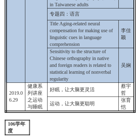
in Taiwanese adults
专题四：语言
Title Aging-related neural
compensation for making use of
李佳
linguistic cues in language
颖
comprehension
Sensitivity to the structure of
Chinese orthography in native
and foreign readers is related to
吴娴
statistical learning of nonverbal
regularity
健康系
蔡宇
好眠，让大脑更灵活
2019.0
列讲座
哲
6.29
之运动
张育
运动，让大脑更聪明
与睡眠
恺
106
学年
度