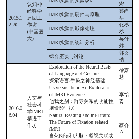
fMRI
实验的实验设计
宏
认知神
经科学
蔡尚
fMRI
实验的硬件与原理
2015.1
巡回
工
岳
2.20
作坊
张葶
fMRI
实验的影像处理
(
中国医
葶
大
)
吴仕
fMRI
实验的统计分析
炜
郭文
综合座谈与讨论
瑞
Exploration of the Neural Basis
徐嘉
of Language and Gesture
慧
探索语言
-
手势之神经基础
Us versus them: An Exploration
of fMRI Evidence
李怡
人文与
他我之别：群际关系的功能性
青
社会科
2016.0
脑造影证据
学
fMRI
6.04
Natural Reading and the Brain:
精进工
The Future of Fixation-related
作坊
蔡介
fMRI
立
自然阅读和大脑：凝视关联功