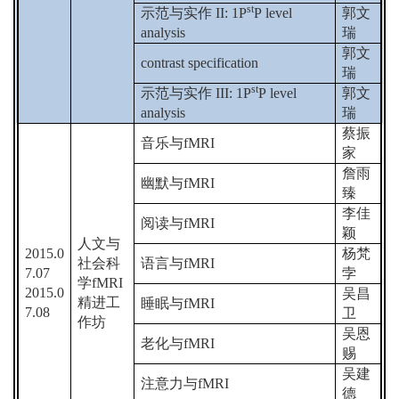
st
示范与实作
II: 1P
P level
郭文
analysis
瑞
郭文
contrast specification
瑞
st
示范与实作
III: 1P
P level
郭文
analysis
瑞
蔡振
音乐与
fMRI
家
詹雨
幽默与
fMRI
臻
李佳
阅读与
fMRI
颖
人文与
2015.0
杨梵
社会科
语言与
fMRI
7.07
孛
学
fMRI
2015.0
吴昌
精进工
睡眠与
fMRI
7.08
卫
作坊
吴恩
老化与
fMRI
赐
吴建
注意力与
fMRI
德