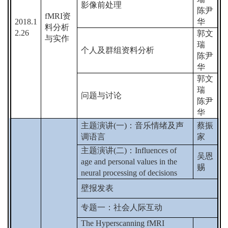
影像前处理
陈尹
fMRI
资
2018.1
华
料分析
2.26
郭文
与实作
瑞
个人及群组资料分析
陈尹
华
郭文
瑞
问题与讨论
陈尹
华
主题演讲
(
一
)
：音乐情绪及声
蔡振
调语言
家
主题演讲
(
二
)
：
Influences of
吴恩
age and personal values in the
赐
neural processing of decisions
壁报发表
专题一：社会人际互动
The Hyperscanning fMRI