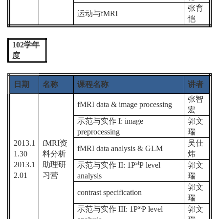
张育
运动与
fMRI
恺
102
学年
度
日期
名称
课程名称
讲者
张智
fMRI data & image processing
宏
示范与实作
I: image
郭文
preprocessing
瑞
2013.1
fMRI
资
吴仕
fMRI data analysis & GLM
1.30
料分析
炜
st
2013.1
助理研
示范与实作
II: 1P
P level
郭文
2.01
习营
analysis
瑞
郭文
contrast specification
瑞
st
示范与实作
III: 1P
P level
郭文