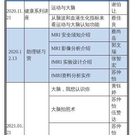
谢伯
运动与大脑
2020.11.
健康系列讲
让
21
座
从脑波和血液生化指标来
蔡佳
看运动与大脑认知功能
良
蔡尚
MRI
安全须知介绍
岳
郭文
MRI
影像分析介绍
2020.1
助理研习
瑞
2.13
营
张智
fMRI
实验设计介绍
宏
苏仲
fMRI
资料分析实作
怡
黄钰
大脑，我想认识你
婷
苏仲
怡
大脑拍照术
伍赞
达
2021.01.
苏仲
21
怡