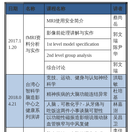
日期
名称
课程名称
讲者
蔡尚
MRI
使用安全简介
岳
影像前处理讲解与实作
郭文
fMRI
资
2017.1
瑞
料分析
1st level model specification
1.20
陈尹
与实作
华
2nd level group analysis
郭文
综合讨论
瑞
竞技、运动、健身与认知神经
洪聪
科学
敏
台湾心
智科学
杜培
精神疾病的大脑功能连结异常
2018.0
脑造影
基
4.21
中心之
人脑，可教化乎
? -
从牙痛与
林嘉
健康系
吃饭这两件小事谈脑可塑性
澍
列演讲
以功能性磁振造影细说颈动脉
吴昌
血管狭窄与中风复健
卫
李佳