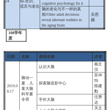
24
知
-
意识、
cognitive psychology fix it
谎言与老化
脑的老化与不一样的真
相
/Older adult decisions
吴恩
reveal alternate realities in
赐
the aging brain
108
学年
度
日期
名称
课程名称
讲者
杨文
认识大脑
仪
苏仲
脑动一
怡
夏．儿
探索脑造影中心
2019.0
陈建
童大脑
8.17
勳
科学夏
伍赞
令营
手作大脑
达
关主