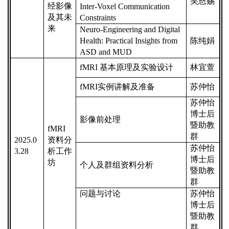
吴恩赐
经影像
Inter-Voxel Communication
及其未
Constraints
来
Neuro-Engineering and Digital
Health: Practical Insights from
陈纯娟
ASD and MUD
fMRI
基本原理及实验设计
林宜萱
fMRI
实例讲解及准备
苏仲怡
苏仲怡
博士后
影像前处理
暨助教
fMRI
群
2025.0
资料分
苏仲怡
3.28
析工作
博士后
坊
个人及群组资料分析
暨助教
群
问题与讨论
苏仲怡
博士后
暨助教
群