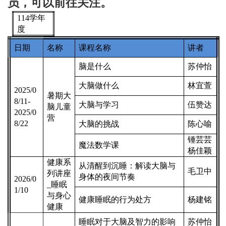
员，可以前往关注。
114
学年
度
日期
名称
课程名称
讲者
脑是什么
苏仲怡
大脑做什么
林宜萱
2025/0
暑期大
8/11-
大脑与学习
伍赞达
脑儿童
2025/0
营
8/22
大脑的挑战
陈心喻
锺芸芸
魔法数学课
杨佳颖
健康系
从清醒到沉睡：解读大脑与
毛卫中
列讲座
身体的夜间节奏
2026/0
_
睡眠
1/10
与身心
健康睡眠的行为处方
杨建铭
健康
睡眠对于大脑及智力的影响
苏仲怡