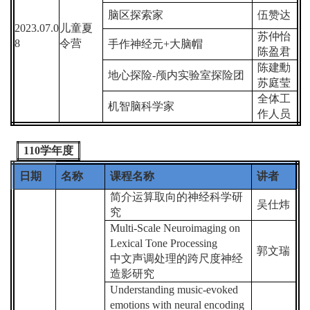
脑区探索家
伍赞达
2023.07.0
儿童夏
苏仲怡
8
令营
手作神经元
+
大脑帽
陈盈君
陈建勳
地心探险
-
颅内实验室探险团
苏庭莹
全体工
机智脑科学家
作人员
110
学年度
日期
名称
课程名称
讲者
简介运算取向的神经科学研
吴仕炜
究
Multi-Scale Neuroimaging on
Lexical Tone Processing
郭文瑞
中文声调处理的跨尺度神经
造影研究
Understanding music-evoked
emotions with neural encoding