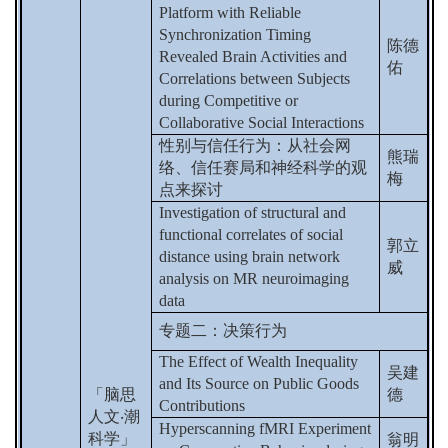
Platform with Reliable
Synchronization Timing
陈德
Revealed Brain Activities and
佑
Correlations between Subjects
during Competitive or
Collaborative Social Interactions
性别与信任行为：从社会网
熊瑞
络、信任赛局和神经科学的观
梅
点来探讨
Investigation of structural and
functional correlates of social
郭立
distance using brain network
威
analysis on MR neuroimaging
data
专题二：决策行为
The Effect of Wealth Inequality
吴建
and Its Source on Public Goods
「脑思
德
Contributions
人文
‧
潮
Hyperscanning fMRI Experiment
科学」
翁明