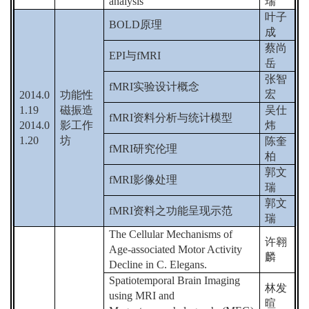
analysis
瑞
叶子
BOLD
原理
成
蔡尚
EPI
与
fMRI
岳
张智
fMRI
实验设计概念
宏
2014.0
功能性
1.19
磁振造
吴仕
fMRI
资料分析与统计模型
2014.0
影工作
炜
1.20
坊
陈奎
fMRI
研究伦理
柏
郭文
fMRI
影像处理
瑞
郭文
fMRI
资料之功能呈现示范
瑞
The Cellular Mechanisms of
许翱
Age-associated Motor Activity
麟
Decline in C. Elegans.
Spatiotemporal Brain Imaging
林发
using MRI and
暄