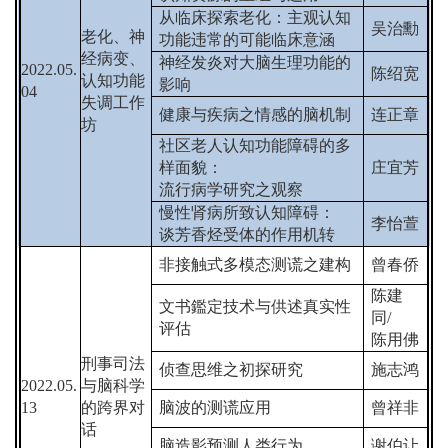
从临床探索老化：主观认知
吴治勳
老化、神
功能违常的可能临床意涵
经病变、
神经发炎对大脑生理功能的
2022.05.
陈绍宽
认知功能
影响
04
失调工作
健康与疾病之情感的脑机制
连正章
坊
社区老人认知功能障碍的多
样面貌：
庄宜芳
流行病学研究之观察
慢性肾病所致认知障碍：
李怡萱
谈芳香烃受体的作用机转
非接触式多模态测谎之建构
曾春侨
陈建
文书鑑定技术与供述真实性
同
/
评估
陈用佛
刑事司法
侦查思维之初探研究
施志鸿
2022.05.
与脑科学
13
的跨界对
脑波的测谎应用
曾祥非
话
脑造影预测人类行为
谢伯让