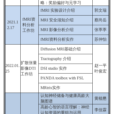
略：奖励偏好与元学习
fMRI
实验设计介绍
郭文瑞
fMRI
资
MRI
安全须知介绍
蔡尚岳
2021.1
料分析
2.17
MRI
影像分析介绍
张葶葶
工作坊
fMRI
资料分析实作
苏仲怡
Diffusion MRI
基础介绍
Tractography
介绍
扩散张量
2022.01.
赵一平
影像
DTI
DSI studio
实作
25
叶俊宏
工作坊
PANDA toolbox with FSL
MRtrix
实作
认知神经储备与健康高龄大
黄植懋
脑图谱
高龄心智的语言理解：神经
李佳霖
认知资源的重组与运用