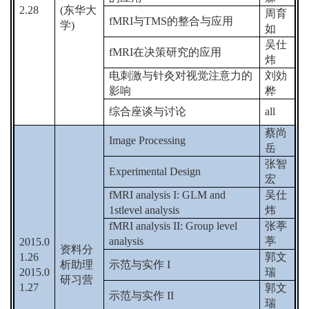
2.28
(
东华大
周育
fMRI
与
TMS
的整合与应用
学
)
如
吴仕
fMRI
在决策研究的应用
炜
电刺激与针灸对视觉注意力的
刘効
影响
桦
综合座谈与讨论
all
蔡尚
Image Processing
岳
张智
Experimental Design
宏
fMRI analysis I: GLM and
吴仕
1stlevel analysis
炜
fMRI analysis II: Group level
张葶
analysis
葶
2015.0
资料分
1.26
郭文
析助理
示范与实作
I
2015.0
瑞
研习营
1.27
郭文
示范与实作
II
瑞