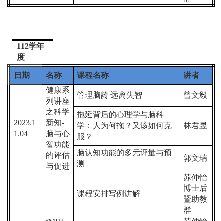
112
学年
度
日期
名称
课程名称
讲者
健康系
管理脑龄
远离失智
曾文毅
列讲座
之科学
拖延背后的心理学与脑科
2023.1
新知
-
学：人为何拖？又该如何克
林君昱
1.04
脑与心
服？
智功能
脑认知功能的多元评量与预
的评估
郭文瑞
测
与促进
苏仲怡
博士后
课程安排写例讲解
暨助教
群