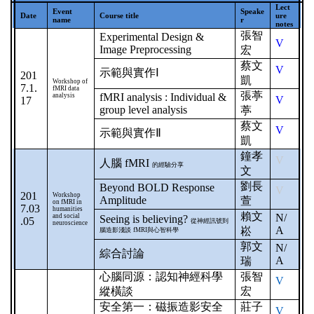
Lect
Event
Speake
Date
Course title
ure
name
r
notes
張智
Experimental Design &
V
Image Preprocessing
宏
蔡文
V
示範與實作
Ⅰ
201
凱
Workshop of
7.1.
fMRI data
張葶
fMRI analysis : Individual &
analysis
V
17
group level analysis
葶
蔡文
V
示範與實作
Ⅱ
凱
鐘孝
V
人腦
fMRI
的經驗分享
文
劉長
Beyond BOLD Response
V
201
Workshop
Amplitude
萱
on fMRI in
7.03
humanities
賴文
N/
and social
Seeing is believing?
.05
從神經訊號到
neuroscience
A
崧
腦造影淺談
fMRI
與心智科學
郭文
N/
綜合討論
A
瑞
心腦同源：認知神經科學
張智
V
縱橫談
宏
安全第一：磁振造影安全
莊子
V