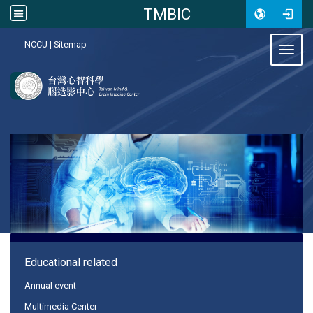
TMBIC
:::
NCCU
|
Sitemap
Toggl
:::
Educational related
Annual event
Multimedia Center