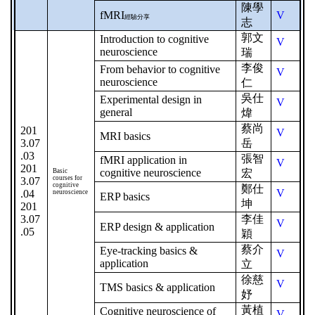
陳學
fMRI
V
經驗分享
志
郭文
Introduction to cognitive
V
neuroscience
瑞
李俊
From behavior to cognitive
V
neuroscience
仁
吳仕
Experimental design in
V
general
煒
蔡尚
201
V
MRI basics
3.07
岳
.03
張智
fMRI application in
V
201
cognitive neuroscience
Basic
宏
courses for
3.07
cognitive
鄭仕
V
.04
neuroscience
ERP basics
坤
201
3.07
李佳
V
ERP design & application
.05
穎
蔡介
Eye-tracking basics &
V
application
立
徐慈
V
TMS basics & application
妤
黃植
Cognitive neuroscience of
V