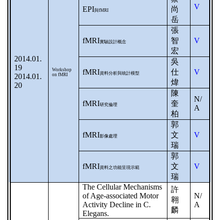
V
EPI
尚
與
fMRI
岳
張
fMRI
智
V
實驗設計概念
宏
2014.01.
吳
19
Workshop
fMRI
仕
V
資料分析與統計模型
2014.01.
on fMRI
煒
20
陳
N/
fMRI
奎
研究倫理
A
柏
郭
fMRI
文
V
影像處理
瑞
郭
fMRI
文
V
資料之功能呈現示範
瑞
The Cellular Mechanisms
許
of Age-associated Motor
N/
翱
Activity Decline in C.
A
麟
Elegans.