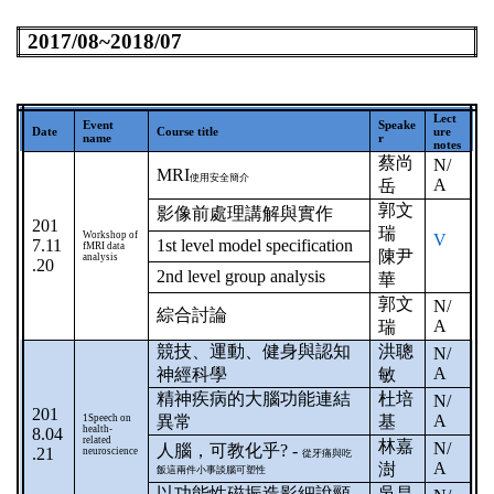
2017/08~2018/07
Lect
Event
Speake
Date
Course title
ure
name
r
notes
蔡尚
N/
MRI
使用安全簡介
A
岳
郭文
影像前處理講解與實作
201
瑞
Workshop of
V
7.11
1st level model specification
fMRI data
陳尹
analysis
.20
2nd level group analysis
華
郭文
N/
綜合討論
A
瑞
競技、運動、健身與認知
洪聰
N/
A
神經科學
敏
精神疾病的大腦功能連結
杜培
N/
201
A
1Speech on
異常
基
health-
8.04
related
林嘉
N/
人腦，可教化乎
? -
.21
neuroscience
從牙痛與吃
A
澍
飯這兩件小事談腦可塑性
以功能性磁振造影細說頸
吳昌