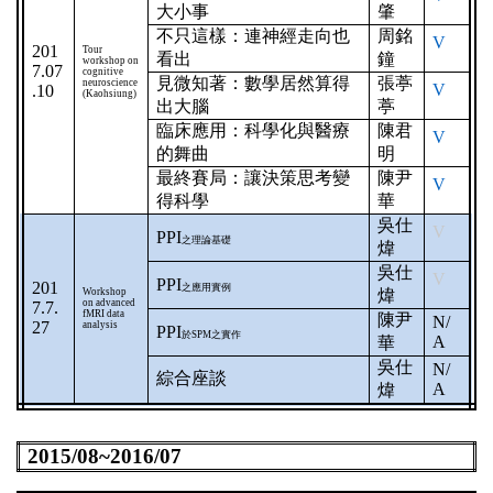
大小事
肇
不只這樣：連神經走向也
周銘
V
201
Tour
看出
鐘
workshop on
7.07
cognitive
見微知著：數學居然算得
張葶
neuroscience
V
.10
(Kaohsiung)
出大腦
葶
臨床應用：科學化與醫療
陳君
V
的舞曲
明
最終賽局：讓決策思考變
陳尹
V
得科學
華
吳仕
V
PPI
之理論基礎
煒
吳仕
V
PPI
201
之應用實例
Workshop
煒
on advanced
7.7.
fMRI data
陳尹
N/
27
analysis
PPI
於
SPM
之實作
A
華
吳仕
N/
綜合座談
A
煒
2015/08~2016/07