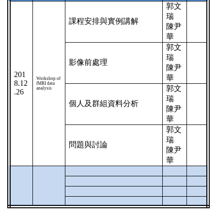
郭文
瑞
課程安排與實例講解
陳尹
華
郭文
瑞
影像前處理
陳尹
201
華
Workshop of
8.12
fMRI data
郭文
analysis
.26
瑞
個人及群組資料分析
陳尹
華
郭文
瑞
問題與討論
陳尹
華