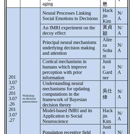
aging
懋
Hack
Neural Processes Linking
N/
jin
Social Emotions to Decisions
A
Kim
黃貞
An fMRI experiment on the
N/
decoy effect
A
穎
Alire
Principal neural mechanisms
za
N/
underlying decision making
Solta
A
and attention
ni
Cortical mechanisms in
Justi
humans which improve
n
N/
perception with prior
Gard
A
201
information
ner
3.07
Understanding neural
.25
mechanisms for updating
吳仕
N/
201
computations in the
Workshop
A
煒
3.07
framework of Bayesian
on decision
neuroscience
.26
decision theory
201
Model-based fMRI and its
Hack
N/
3.07
Application to Social
jin
A
.27
Neuroscience
Kim
Justi
Population receptive field
n
N/