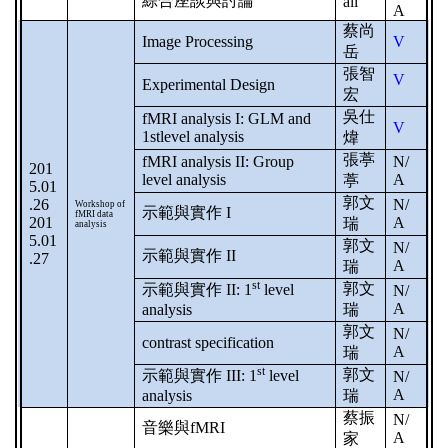
綜合座談與討論
all
A
蔡尚
Image Processing
V
岳
張智
V
Experimental Design
宏
吳仕
fMRI analysis I: GLM and
V
1stlevel analysis
煒
張葶
fMRI analysis II: Group
N/
201
level analysis
A
葶
5.01
郭文
.26
N/
Workshop of
示範與實作
I
fMRI data
201
A
瑞
analysis
5.01
郭文
N/
示範與實作
II
.27
A
瑞
st
郭文
示範與實作
II: 1
level
N/
A
analysis
瑞
郭文
N/
contrast specification
A
瑞
st
郭文
示範與實作
III: 1
level
N/
A
analysis
瑞
蔡振
N/
音樂與
fMRI
A
家