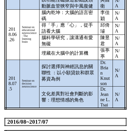
N/
A
動脈血管狹窄與中風復健
衛
腦內乾坤：大腦的語言密
李佳
N/
A
碼
穎
得「手」應「心」，從手
邱倚
N/
Seminar on
201
A
educational
語看大腦
璿
neuroscience
8.06
: The
腦科學研究，讓溝通有愛
陳昱
N/
.26
learning
brain
A
無礙
君
張葶
N/
埋藏在大腦中的計算機
A
葶
Dr.
探討選擇與神經訊息的關
Bria
N/
聯性
：以小額貸款和群眾
n
A
201
Knut
募資為例
Seminar on
8.07
son
decision
neuroscience
.5
Dr.
文化差異對社會判斷的影
Jean
N/
ne L.
A
響：理想情感的角色
Tsai
2016/08~2017/07