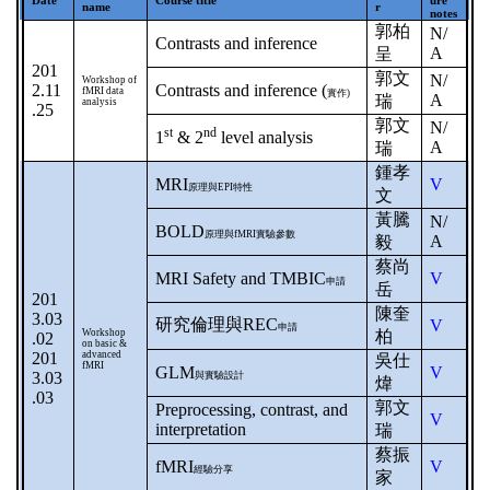
Date
Course title
ure
name
r
notes
郭柏
N/
Contrasts and inference
A
呈
201
郭文
N/
Workshop of
2.11
Contrasts and inference (
fMRI data
實作
)
A
瑞
analysis
.25
郭文
N/
st
nd
1
& 2
level analysis
A
瑞
鍾孝
MRI
V
原理與
EPI
特性
文
黃騰
N/
BOLD
原理與
fMRI
實驗參數
A
毅
蔡尚
MRI Safety and TMBIC
V
申請
岳
201
陳奎
3.03
研究倫理與
REC
V
申請
Workshop
柏
.02
on basic &
201
advanced
吳仕
fMRI
GLM
V
3.03
與實驗設計
煒
.03
郭文
Preprocessing, contrast, and
V
interpretation
瑞
蔡振
fMRI
V
經驗分享
家