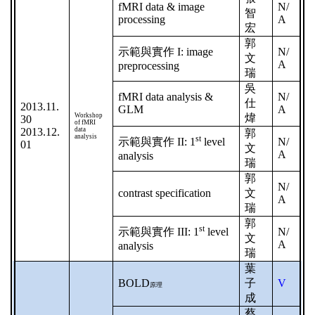
fMRI data & image
N/
智
processing
A
宏
郭
示範與實作
I: image
N/
文
A
preprocessing
瑞
吳
fMRI data analysis &
N/
仕
2013.11.
GLM
A
Workshop
煒
30
of fMRI
2013.12.
data
郭
analysis
st
示範與實作
II: 1
level
N/
01
文
A
analysis
瑞
郭
N/
contrast specification
文
A
瑞
郭
st
示範與實作
III: 1
level
N/
文
A
analysis
瑞
葉
BOLD
子
V
原理
成
蔡