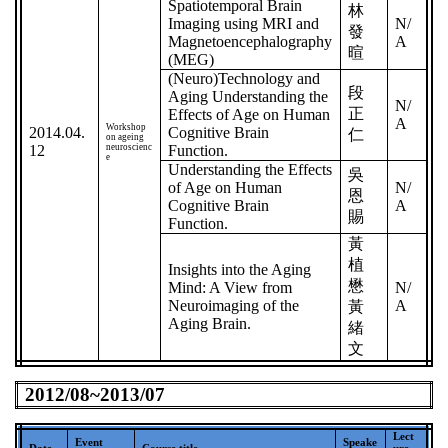
Spatiotemporal Brain
林
Imaging using MRI and
N/
發
Magnetoencephalography
A
暄
(MEG)
(Neuro)Technology and
段
Aging Understanding the
N/
正
Effects of Age on Human
A
Workshop
2014.04.
Cognitive Brain
仁
on ageing
12
neuroscienc
Function.
e
Understanding the Effects
吳
of Age on Human
N/
恩
Cognitive Brain
A
賜
Function.
黃
植
Insights into the Aging
懋
Mind: A View from
N/
Neuroimaging of the
A
黃
Aging Brain.
緒
文
2012/08~2013/07
Lect
Event
Speake