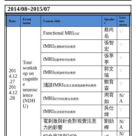
2014/08~2015/07
Lect
Event
Speake
Date
Course title
ure
name
r
notes
蔡尚
V
Functional MRI
介紹
岳
張智
V
fMRI
在運動研究的應用
宏
張葶
V
fMRI
在數學研究的應用
葶
Tour
worksh
郭文
201
V
fMRI
op on
在閱讀研究的應用
瑞
4.12
cognitiv
.27
鄭育
V
e
淺談
fMRI
在英文基礎識讀教學的應用
201
霖
neurosc
4.12
周育
ience
N/
.28
fMRI
與
TMS
的整合與應用
(NDH
A
如
U)
吳仕
V
fMRI
在決策研究的應用
煒
電刺激與針灸對視覺注意
劉効
N/
A
力的影響
樺
N/