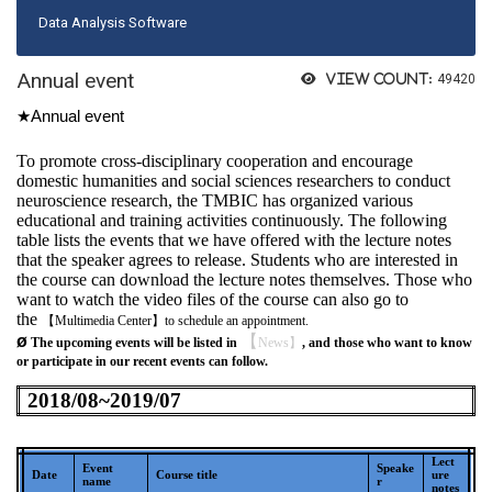
Data Analysis Software
Annual event
View count:
49420
★Annual event
To promote cross-disciplinary cooperation and encourage
domestic humanities and social sciences researchers to conduct
neuroscience research, the TMBIC has organized various
educational and training activities continuously. The following
table lists the events that we have offered with the lecture notes
that the speaker agrees to release. Students who are interested in
the course can download the lecture notes themselves. Those who
want to watch the video files of the course can also go to
the
【
Multimedia Center
】
to schedule an appointment.
ø
【
The upcoming events will be listed in
News
】
, and those who want to know
or participate in our recent events can follow.
2018/08~2019/07
Lect
Event
Speake
Date
Course title
ure
name
r
notes