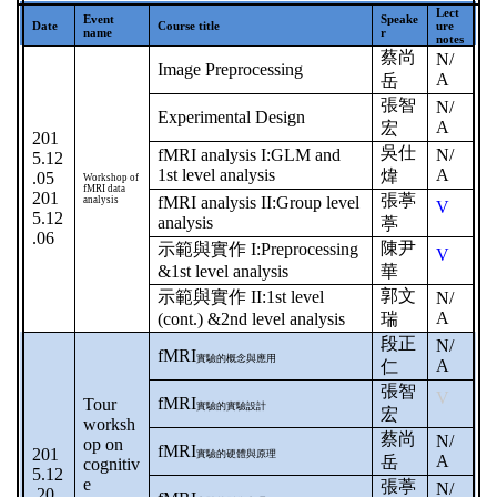
Lect
Event
Speake
Date
Course title
ure
name
r
notes
蔡尚
N/
Image Preprocessing
A
岳
張智
N/
Experimental Design
A
宏
201
吳仕
fMRI analysis I:GLM and
N/
5.12
1st level analysis
A
煒
.05
Workshop of
fMRI data
201
張葶
fMRI analysis II:Group level
analysis
V
5.12
analysis
葶
.06
陳尹
示範與實作
I:Preprocessing
V
&1st level analysis
華
郭文
示範與實作
II:1st level
N/
A
(cont.) &2nd level analysis
瑞
段正
N/
fMRI
實驗的概念與應用
A
仁
張智
V
fMRI
Tour
實驗的實驗設計
宏
worksh
蔡尚
N/
op on
fMRI
201
實驗的硬體與原理
A
岳
cognitiv
5.12
e
張葶
N/
.20