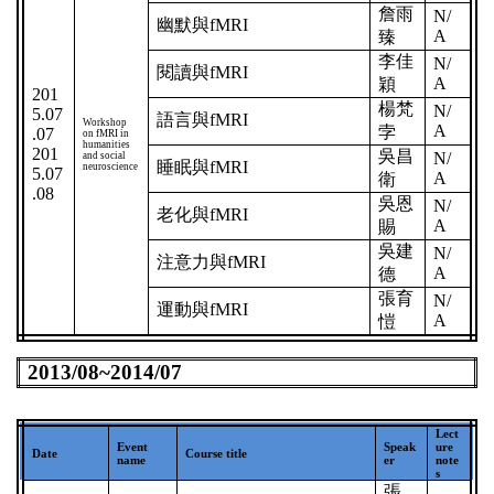
詹雨
N/
幽默與
fMRI
A
臻
李佳
N/
閱讀與
fMRI
A
穎
201
楊梵
N/
5.07
語言與
fMRI
Workshop
A
孛
.07
on fMRI in
humanities
201
吳昌
N/
and social
睡眠與
fMRI
neuroscience
5.07
A
衛
.08
吳恩
N/
老化與
fMRI
A
賜
吳建
N/
注意力與
fMRI
A
德
張育
N/
運動與
fMRI
A
愷
2013/08~2014/07
Lect
Event
Speak
ure
Date
Course title
name
er
note
s
張