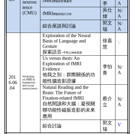
fMRI
neurosc
實驗的影像處理
A
葶
ience
吳仕
N/
(CMU)
fMRI
實驗的統計分析
A
煒
郭文
N/
綜合座談與討論
A
瑞
Exploration of the Neural
徐嘉
Basis of Language and
V
Gesture
慧
探索語言
-
手勢之神經基礎
Us versus them: An
Exploration of fMRI
李怡
N/
Evidence
A
青
他我之別：群際關係的功
201
Workshop
on fMRI in
能性腦造影證據
6.06
humanities
and social
Natural Reading and the
.04
neuroscience
Brain: The Future of
Fixation-related fMRI
蔡介
N/
自然閱讀和大腦：凝視關
A
立
聯功能性磁振造影的未來
應用
郭文
V
綜合討論
瑞