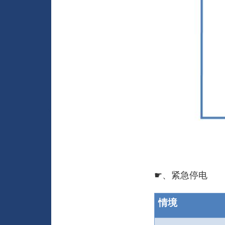
☛、紧急停电
情境