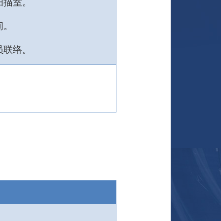
扫描室。
间。
员联络。