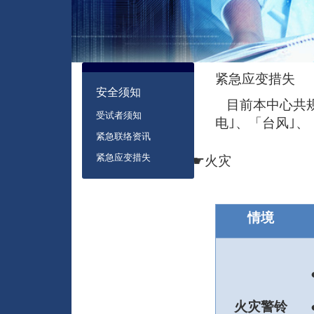
紧急应变措失
:::
安全须知
目前本中心共
受试者须知
电｣、「台风｣
紧急联络资讯
紧急应变措失
☛
火灾
情境
火灾警铃