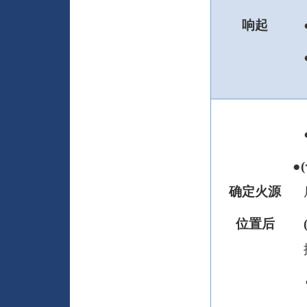
响起
●
(
确定火源
位置后