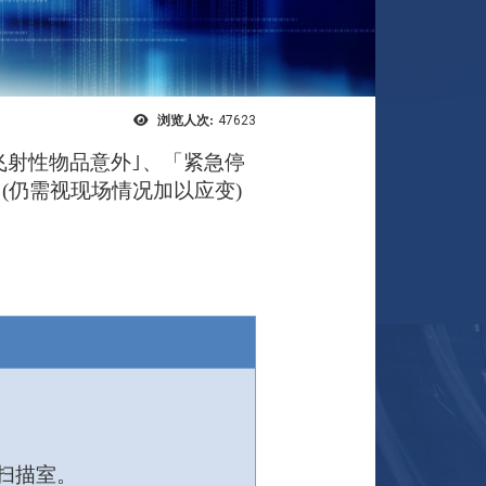
浏览人次:
47623
飞射性物品意外｣、「紧急停
：
(
仍需视现场情况加以应变
)
扫描室。