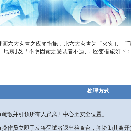
规画六大灾害之应变措施，此六大灾害为「火灾｣、「
、「地震｣及「不明因素之受试者不适｣，应变措施如下
处理方式
●疏散并引领所有人员离开中心至安全位置。
●操作员立即手动将受试者退出检查台，并协助其离开