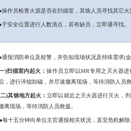
●操作员检查火源是否在扫描室，其馀人员寻找其它火
●于安全位置进行人数清点，若有缺员，立即通寻找。
●通报消防单位及校警，并告知现场状况及特殊需求
(
一
)
扫描室内起火：
操作员立即以
MR
专用之灭火器进
后，进行淬熄卸磁，并尽速撤离现场，等待消防人员
(
二
)
其馀地方起火：
立即以就近之灭火器进行灭火，判
撤离现场，等待消防人员救援。
●每十五分钟向单位主官通报相关状况，直至危机解除