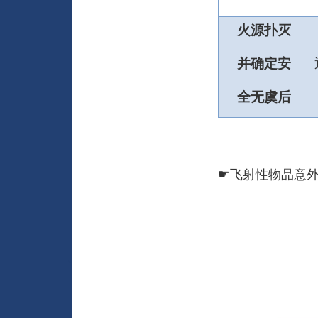
火源扑灭
并确定安
全无虞后
☛
飞射性物品意