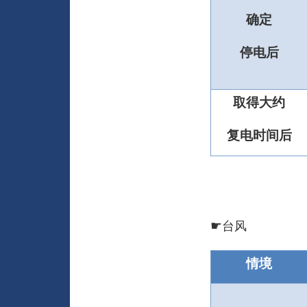
确定
停电后
取得大约
复电时间后
☛
台风
情境