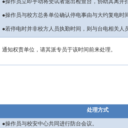
●操作员立即手动将受试者退出检查台，协助其离开
●操作员与校方总务单位确认停电事由与大约复电时
●若停电时并非校方人员执勤时间，则与台电相关人
通知权责单位，请其派专员于该时间前来处理。
处理方式
●操作员与校安中心共同进行防台会议。