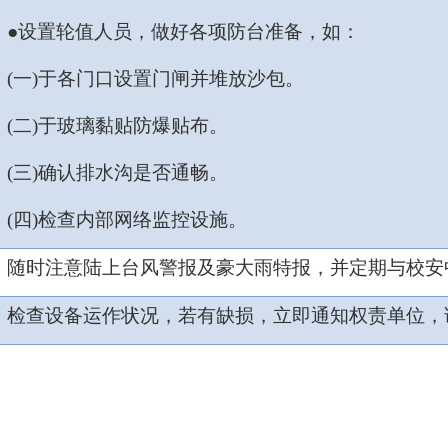
●设置轮值人员，做好各项防台准备，如：
(
一
)
于各门口设置门闸并堆放沙包。
(
二
)
于玻璃黏贴防爆贴布。
(
三
)
确认排水沟是否通畅。
(
四
)
检查内部网络监控设施。
随时注意陆上台风警报及豪大雨特报，并定期与校安
检查设备运作状况，若有缺损，立即通知权责单位，