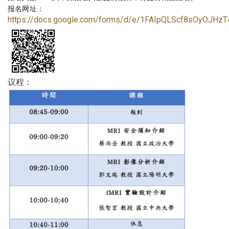
报名网址：
https://docs.google.com/forms/d/e/1FAIpQLScf8sOyO
议程：