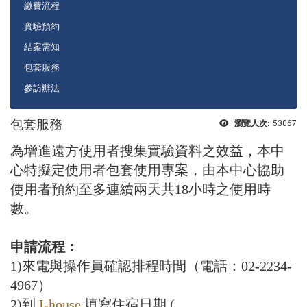
繳費流程
實驗預約
結案需知
包套服務
參訪辦法
包套服務
瀏覽人次:
53067
為增進遠方使用者搜集實驗資料之效益，本中
心特擬定使用者包套使用專案，由本中心協助
使用者預約至多連續兩天共18小時之使用時
數。
申請流程：
1)來電與操作員確認排程時間（電話：02-2234-
4967）
2)到
I-house
填寫住宿日期 (