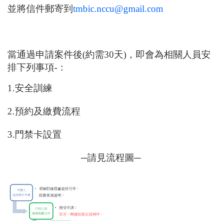
並將信件郵寄到
tmbic.nccu@gmail.com
當通過申請案件後
(
約需
30
天
)
，即會為相關人員安
排下列事項
-
：
1.
安全訓練
2.
預約及繳費流程
3.
門禁卡設置
─請見流程圖─