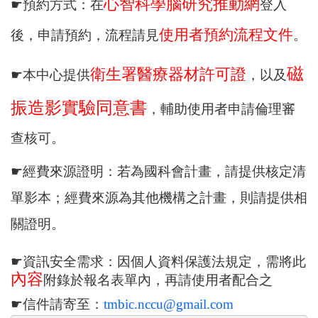
心智科學腦研究推動網
☛
預約方式：在
登入
使用者預約流程文件
後，申請預約，流程請見
。
磁
衛生署醫療器材許可證
☛
本中心提供
，以及
振造影實驗同意書
，輔助使用者申請倫理審
查核可。
☛
經費來源證明：若為
國科會
計畫，請提供核定清
單影本；經費來源為其他機構之計畫，則請提供相
關證明。
☛
資訊安全需求：因個人資料保護法規定，需將此
內容
附錄於報名表單內，再請使用者配合之
☛
信件請寄至：
tmbic.nccu@gmail.com