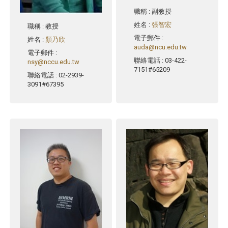
職稱
: 副教授
姓名
:
張智宏
職稱
: 教授
電子郵件
:
姓名
:
顏乃欣
auda@ncu.edu.tw
電子郵件
:
聯絡電話
: 03-422-
nsy@nccu.edu.tw
7151#65209
聯絡電話
: 02-2939-
3091#67395