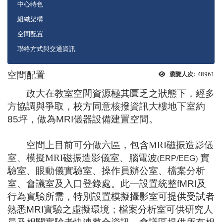
中心特色
組織架構
空間配置
聯絡方式與交通資訊
空間配置
瀏覽人次:
48961
政大在教室空間資源極其匱乏之狀態下，經多
方協調與爭取，校方同意核撥資訊大樓地下室約
85
坪，做為
MRI
儀器設備建置空間。
００
空間上目前可分做六區，包含
MRI
磁振造影儀
室、模擬
MRI
磁振造影儀室、腦電波
實
(
ERP/EEG
)
驗室、眼動儀實驗室、操作員辦公室、檔案分析
室、會議室及入口登錄處。此一設置統整
fMRI
及
行為實驗所需，特別設置模擬攝影室可提供受試者
熟悉
MRI
實驗之虛擬環境；檔案分析室可供研究人