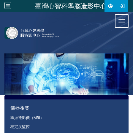
臺灣心智科學腦造影中心
:::
Toggl
:::
儀器相關
磁振造影儀（MRI）
穩定度監控