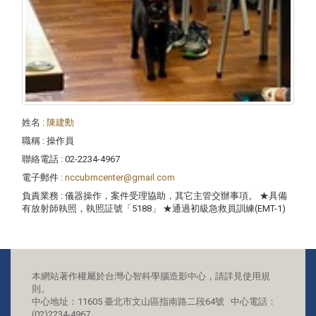
姓名
:
陳建勳
職稱
: 操作員
聯絡電話
: 02-2234-4967
電子郵件
:
nccubmcenter@gmail.com
負責業務
: 儀器操作，案件受理協助，其它主管交辦事項。 ★具備
有放射師執照，執照証號「5188」 ★通過初級急救員訓練(EMT-1)
本網站著作權屬於台灣心智科學腦造影中心，請詳見使用規
則。
中心地址：11605 臺北市文山區指南路二段64號 中心電話：
(02)2234-4967