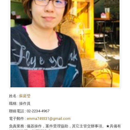
姓名
:
蘇庭瑩
職稱
: 操作員
聯絡電話
: 02-2234-4967
電子郵件
:
emma749331@gmail.com
負責業務
: 儀器操作，案件受理協助，其它主管交辦事項。★具備有