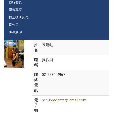
執行委員
學者專家
博士後研究員
操作員
專任助理
姓
陳建勳
名
職
操作員
稱
聯
02-2234-4967
絡
電
話
電
nccubmcenter@gmail.com
子
郵