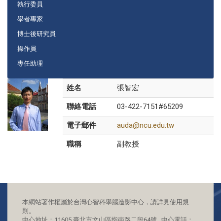
執行委員
學者專家
博士後研究員
操作員
專任助理
姓名
張智宏
聯絡電話
03-422-7151#65209
電子郵件
auda@ncu.edu.tw
職稱
副教授
本網站著作權屬於台灣心智科學腦造影中心，請詳見使用規
則。
中心地址：11605 臺北市文山區指南路二段64號 中心電話：