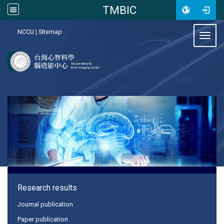
TMBIC
:::
NCCU
|
Sitemap
Toggl
:::
Research results
Journal publication
Paper publication